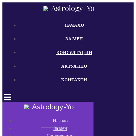
Skip
Astrology-Yo
to
content
НАЧАЛО
ЗА МЕН
КОНСУЛТАЦИИ
АКТУАЛНО
КОНТАКТИ
Astrology-Yo
Начало
За мен
Консултации