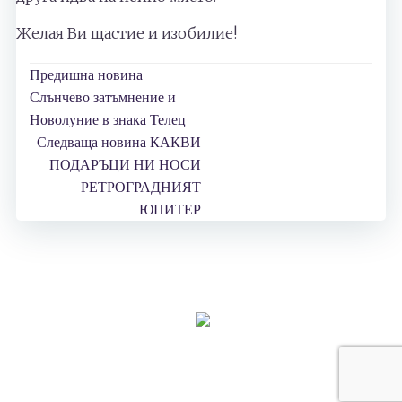
Желая Ви щастие и изобилие!
Post
Предишна новина
Слънчево затъмнение и
navigation
Новолуние в знака Телец
Post
Следваща новина
КАКВИ
ПОДАРЪЦИ НИ НОСИ
navigation
РЕТРОГРАДНИЯТ
ЮПИТЕР
© 2026 Astrology-Yo