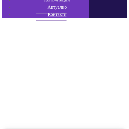
Актуално
Контакти
ЛУННО ЗАТЪМНЕНИЕ
И ПЪЛНОЛУНИЕ В
СКОРПИОН – ВСЕКИ
КРАЙ Е НОВО
НАЧАЛО