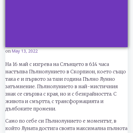
May 13, 2022
on
На 16 май с изгрева на Слънцето в 6:14 часа
настъпва Пълнолунието в Скорпион, което също
така е и първото за тази година Пълно Лунно
затъмнение. Пълнолунието в най-мистичния
знак се свързва с края, но и с безкрайността. С
живота и смъртта, с трансформацията и
дълбоките промени.
Само по себе си Пълнолунието е моментът, в
който Луната достига своята максимална пълнота