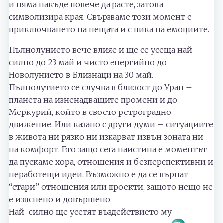
и няма накъде повече да расте, затова
символизира края. Свързваме този момент с
приключването на нещата и с пика на емоциите.
Пълнолунието вече влияе и ще се усеща най-
силно до 23 май и чисто енергийно до
Новолунието в Близнаци на 30 май.
Пълнолутието се случва в близост до Уран –
планета на изненадващите промени и до
Меркурий, който в своето ретроградно
движение. Или казано с други думи – ситуациите
в живота ни рязко ни изкарват извън зоната ни
на комфорт. Ето защо сега наистина е моментът
да пускаме хора, отношения и безперспективни и
неработещи идеи. Възможно е да се върнат
“стари” отношения или проекти, защото нещо не
е изяснено и довършено.
Най-силно ще усетят въздействието му