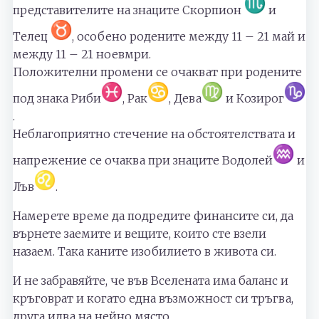
представителите на знаците Скорпион
и
Телец
, особено родените между 11 – 21 май и
между 11 – 21 ноевмри.
Положителни промени се очакват при родените
под знака Риби
, Рак
, Дева
и Козирог
.
Неблагоприятно стечение на обстоятелствата и
напрежение се очаква при знаците Водолей
и
Лъв
.
Намерете време да подредите финансите си, да
върнете заемите и вещите, които сте взели
назаем. Така каните изобилието в живота си.
И не забравяйте, че във Вселената има баланс и
кръговрат и когато една възможност си тръгва,
друга идва на нейно място.