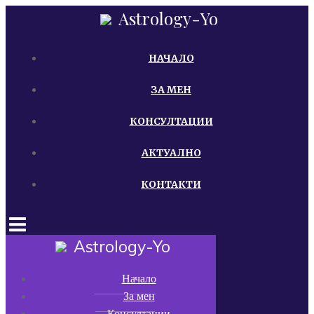
Skip
Astrology-Yo
to
content
НАЧАЛО
ЗА МЕН
КОНСУЛТАЦИИ
АКТУАЛНО
КОНТАКТИ
Astrology-Yo
Начало
За мен
Консултации