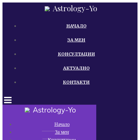
Skip
Astrology-Yo
to
content
НАЧАЛО
ЗА МЕН
КОНСУЛТАЦИИ
АКТУАЛНО
КОНТАКТИ
Astrology-Yo
Начало
За мен
Консултации